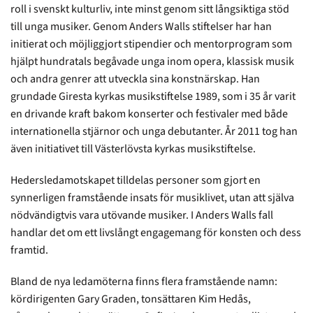
roll i svenskt kulturliv, inte minst genom sitt långsiktiga stöd
till unga musiker. Genom Anders Walls stiftelser har han
initierat och möjliggjort stipendier och mentorprogram som
hjälpt hundratals begåvade unga inom opera, klassisk musik
och andra genrer att utveckla sina konstnärskap. Han
grundade Giresta kyrkas musikstiftelse 1989, som i 35 år varit
en drivande kraft bakom konserter och festivaler med både
internationella stjärnor och unga debutanter. År 2011 tog han
även initiativet till Västerlövsta kyrkas musikstiftelse.
Hedersledamotskapet tilldelas personer som gjort en
synnerligen framstående insats för musiklivet, utan att själva
nödvändigtvis vara utövande musiker. I Anders Walls fall
handlar det om ett livslångt engagemang för konsten och dess
framtid.
Bland de nya ledamöterna finns flera framstående namn:
kördirigenten Gary Graden, tonsättaren Kim Hedås,