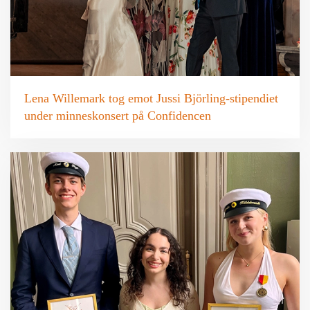
Lena Willemark tog emot Jussi Björling-stipendiet
under minneskonsert på Confidencen