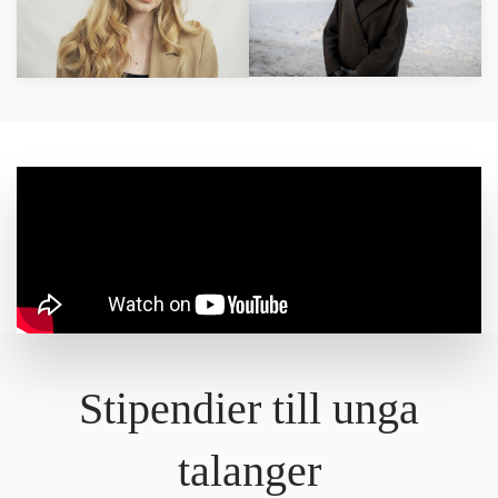
LÄS MER
LÄS MER
Stipendier till unga
talanger