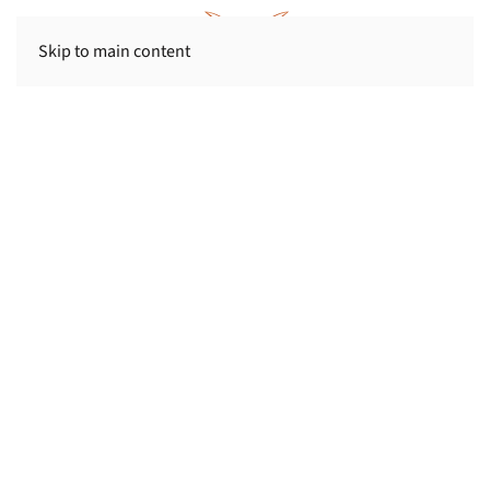
Skip to main content
Delar sedan 1981 ut stipendier till unga talanger inom
vetenskap, entreprenörskap, landsbygdsutveckling och
musik.