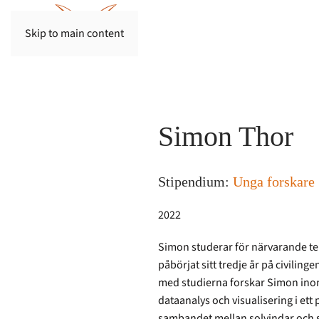
Skip to main content
Simon Thor
Stipendium:
Unga forskare
2022
Simon studerar för närvarande tek
påbörjat sitt tredje år på civiling
med studierna forskar Simon ino
dataanalys och visualisering i ett
sambandet mellan solvindar och s