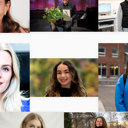
ER
LÄS MER
L
LÄS MER
ER
L