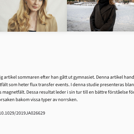
LÄS MER
LÄS MER
 artikel sommaren efter han gått ut gymnasiet. Denna artikel hand
ält som heter flux transfer events. I denna studie presenteras bland
magnetfält. Dessa resultat leder i sin tur till en bättre förståelse f
orsaken bakom vissa typer av norrsken.
/10.1029/2019JA026629