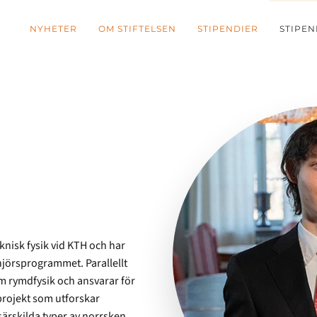
NYHETER
OM STIFTELSEN
STIPENDIER
STIPEN
nisk fysik vid KTH och har
enjörsprogrammet. Parallellt
m rymdfysik och ansvarar för
 projekt som utforskar
ärskilda typer av norrsken,