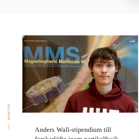
NYHETER
Anders Wall-stipendium till
forskarlöfte inom partikelfysik