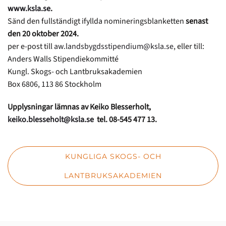
www.ksla.se
.
Sänd den fullständigt ifyllda nomineringsblanketten
senast
den 20 oktober 2024.
per e-post till
aw.landsbygdsstipendium@ksla.se
, eller till:
Anders Walls Stipendie­kommitté
Kungl. Skogs- och Lant­bruks­akademien
Box 6806, 113 86 Stockholm
Upplysningar lämnas av Keiko Blesserholt,
keiko.blesseholt@ksla.se
tel. 08-545 477 13.
KUNGLIGA SKOGS- OCH
LANTBRUKSAKADEMIEN