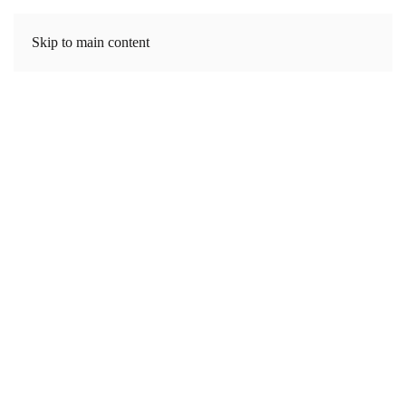
Skip to main content
Delar sedan 1981 ut stipendier till unga talanger inom
vetenskap, entreprenörskap, landsbygdsutveckling och
musik.